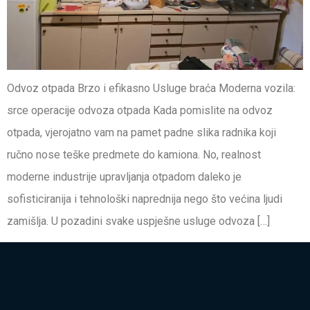
Odvoz otpada Brzo i efikasno Usluge braća Moderna vozila:
srce operacije odvoza otpada Kada pomislite na odvoz
otpada, vjerojatno vam na pamet padne slika radnika koji
ručno nose teške predmete do kamiona. No, realnost
moderne industrije upravljanja otpadom daleko je
sofisticiranija i tehnološki naprednija nego što većina ljudi
zamišlja. U pozadini svake uspješne usluge odvoza […]