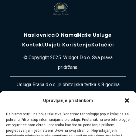
Naslovnica
O Nama
Naše Usluge
Kontakt
Uvjeti Korištenja
Kolačići
© Copyright 2025. Widget D.o.o. Sva prava
pridržana.
Usluga Braća d.o.o. je obiteljska tvrtka s 8 godina
iskustva u pružanju cjelovitih usluga selidbe, odvoza
Upravljanje pristankom
otpada, čišćenja i uređenja okoliša diljem
Primorsko-goranske županije i Istre. Naša misija je
Da bismo pružili najbolja iskustva, koristimo tehnologije poput kolačića za
pohranu i/ili pristup informacijama o uređaju. Pristanak na ove tehnologije
vaša bezbrižnost i zadovoljstvo.
omogućit će nam obradu podataka kao što su ponašanje prilikom
pregledavanja ili jedinstveni ID-ovi na ovoj stranici. Nepristajanje ili
povlačenje pristanka može negativno utjecati na određene značajke i