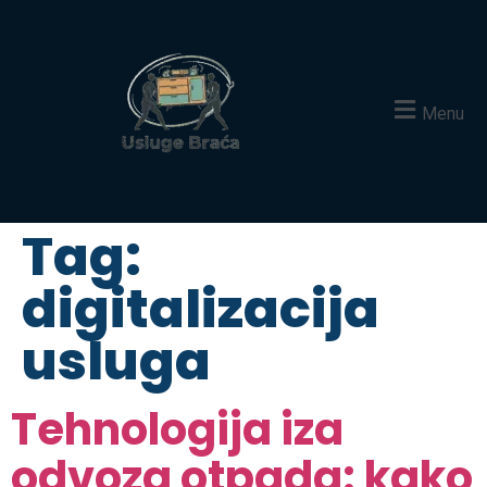
Menu
Tag:
digitalizacija
usluga
Tehnologija iza
odvoza otpada: kako