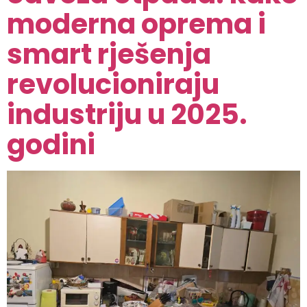
moderna oprema i
smart rješenja
revolucioniraju
industriju u 2025.
godini