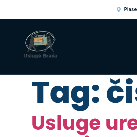
Plase
Tag:
č
Usluge ure