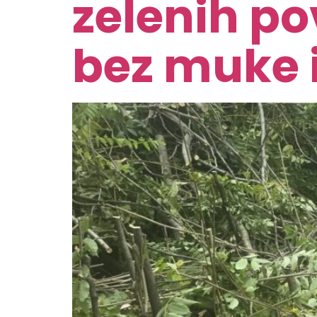
zelenih po
bez muke i