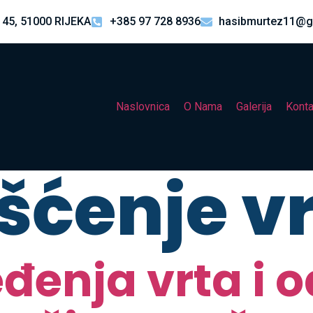
 45, 51000 RIJEKA
+385 97 728 8936
hasibmurtez11@g
Naslovnica
O Nama
Galerija
Konta
išćenje v
đenja vrta i 