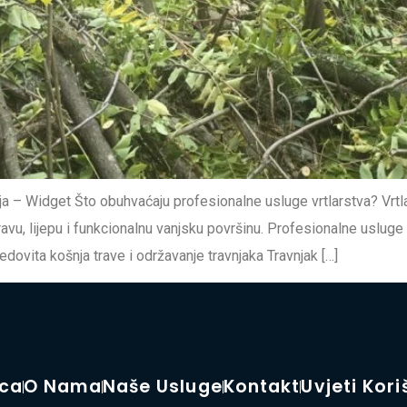
a – Widget Što obuhvaćaju profesionalne usluge vrtlarstva? Vrtl
vu, lijepu i funkcionalnu vanjsku površinu. Profesionalne usluge
ovita košnja trave i održavanje travnjaka Travnjak […]
ica
O Nama
Naše Usluge
Kontakt
Uvjeti Kori