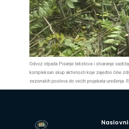
Odvoz otpada Pisanje tekstova i stvaranje sadržaj
kompleksan skup aktivnosti koje zajedno čine zdra
sezonskih poslova do većih projekata uređenja. Red
Naslovn