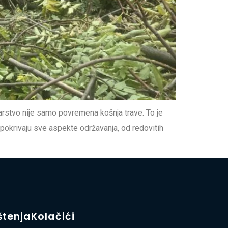
arstvo nije samo povremena košnja trave. To je
 pokrivaju sve aspekte održavanja, od redovitih
štenja
Kolačići