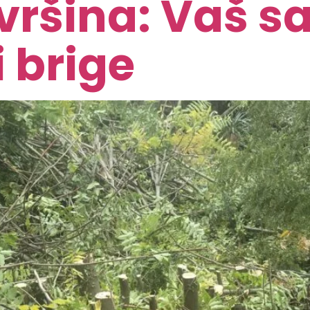
vršina: Vaš sa
 brige