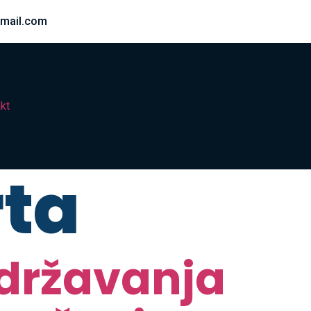
mail.com
kt
rta
održavanja