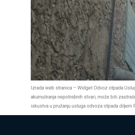
Izrada web stranica – Widget Odvoz otpada Uslug
akumuliranja nepotrebnih stvari, može biti zastrašu
iskustva u pružanju usluga odvoza otpada diljem 