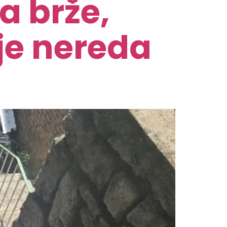
a brže,
nje nereda