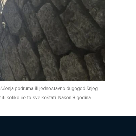
išćenja podruma ili jednostavno dugogodišnjeg
niti koliko će to sve koštati. Nakon 8 godina