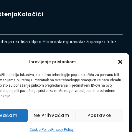
štenja
Kolačići
ređenja okoliša diljem Primorsko-goranske županije i Istre.
Upravljanje pristankom
žili najbolja iskustva, koristimo tehnologije poput kolačića za pohranu i/ili
ormacijama o uređaju. Pristanak na ove tehnologije omogućit će nam obradu
 što su ponašanje prilikom pregledavanja ili jedinstveni ID-ovi na ovoj
pristajanje ili povlačenje pristanka može negativno utjecati na određene
unkcije.
hvaćam
Ne Prihvaćam
Postavke
Cookie Policy
Privacy Policy