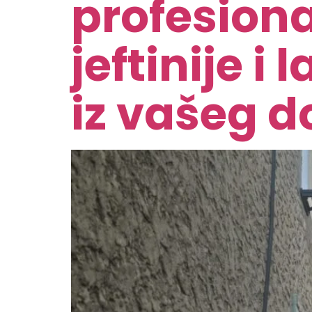
profesiona
jeftinije i
iz vašeg 