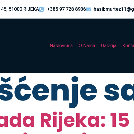
 45, 51000 RIJEKA
+385 97 728 8936
hasibmurtez11@g
Naslovnica
O Nama
Galerija
Konta
šćenje sa
da Rijeka: 15