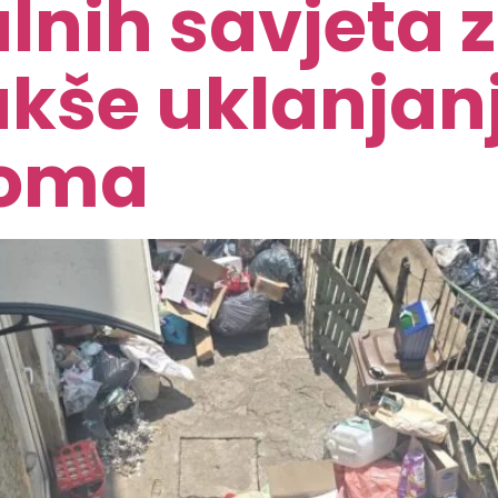
lnih savjeta z
 lakše uklanja
doma