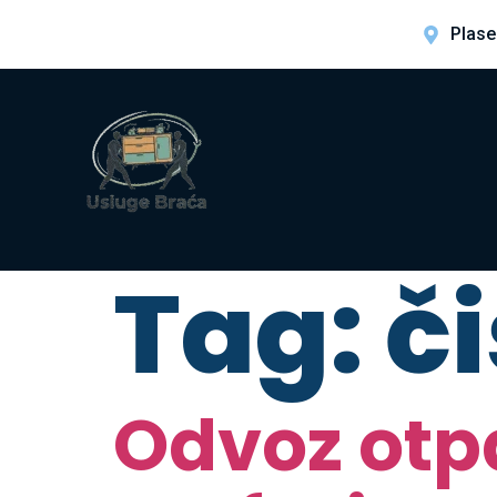
Plase
Tag:
či
Odvoz otpa