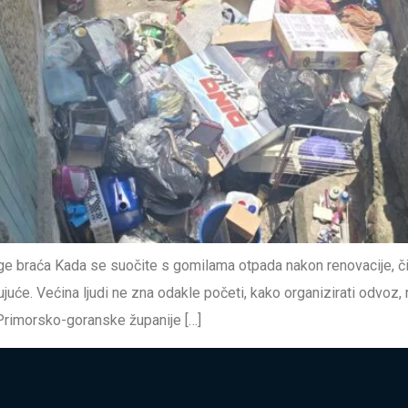
e braća Kada se suočite s gomilama otpada nakon renovacije, č
juće. Većina ljudi ne zna odakle početi, kako organizirati odvoz, 
Primorsko-goranske županije […]