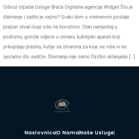
Odvoz otpada Usluge Braća Digitalna agencija Widget Što je
štemanje i zašto je važno? Svaki dom s vremenom postaje
prepun stvari koje više ne koristimo. Stari namještaj u
podrumu, gomile odjeće u ormaru, kuhinjski aparati koji
prikupljaju prašinu, kutije sa stvarima za koje se više ni ne
sjećamo što sadrže. Štemanje nije samo fizičko uklanjanje […]
Naslovnica
O Nama
Naše Usluge