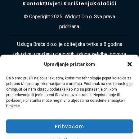
Kontakt
Uvjeti Korištenja
Kolačići
© Copyright 2025. Widget D.o.o. Sva prava
pridržana.
Usluga Braća d.o.o. je obiteljska tvrtka s 8 godina
iskustva u pružanju cjelovitih usluga selidbe, odvoza
otpada, čišćenja i uređenja okoliša diljem
Upravljanje pristankom
Primorsko-goranske županije i Istre. Naša misija je
Da bismo pružili najbolja iskustva, koristimo tehnologije poput kolačića za
vaša bezbrižnost i zadovoljstvo.
pohranu i/ili pristup informacijama o uređaju. Pristanak na ove tehnologije
omogućit će nam obradu podataka kao što su ponašanje prilikom
pregledavanja ili jedinstveni ID-ovi na ovoj stranici. Nepristajanje ili
Adresa:
Plase 45, 51000 RIJEKA
povlačenje pristanka može negativno utjecati na određene značajke i
funkcije.
Telefon:
+385 97 728 8936
Prihvaćam
E-mail:
Hasibmurtez11@gmail.com