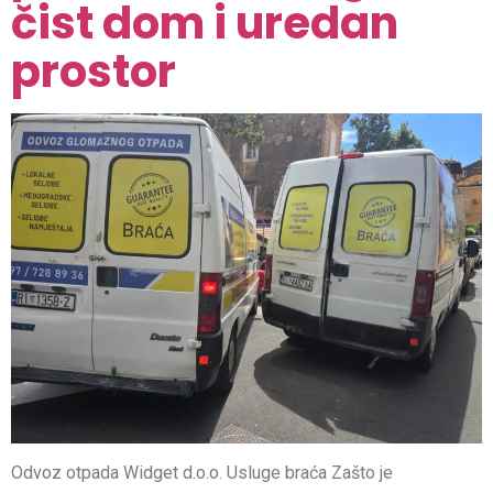
čist dom i uredan
prostor
Odvoz otpada Widget d.o.o. Usluge braća Zašto je