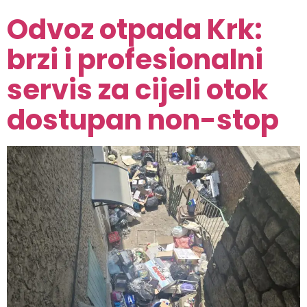
Odvoz otpada Krk:
brzi i profesionalni
servis za cijeli otok
dostupan non-stop