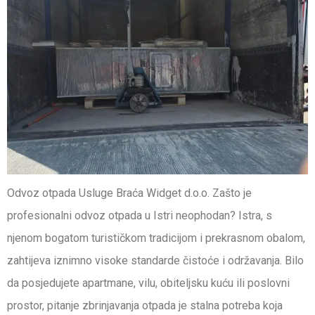
Odvoz otpada Usluge Braća Widget d.o.o. Zašto je
profesionalni odvoz otpada u Istri neophodan? Istra, s
njenom bogatom turističkom tradicijom i prekrasnom obalom,
zahtijeva iznimno visoke standarde čistoće i održavanja. Bilo
da posjedujete apartmane, vilu, obiteljsku kuću ili poslovni
prostor, pitanje zbrinjavanja otpada je stalna potreba koja