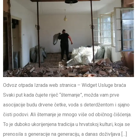
Odvoz otpada Izrada web stranica – Widget Usluge braća
Svaki put kada čujete riječ “štemanje”, možda vam prve
asocijacije budu drvene četke, voda s deterdžentom i sjajno
čisti podovi. Ali štemanje je mnogo više od običnog čišćenja.
To je duboko ukorijenjena tradicija u hrvatskoj kulturi, koja se
prenosila s generacije na generaciju, a danas doživljava […]