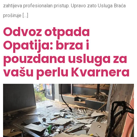
zahtijeva profesionalan pristup. Upravo zato Usluga Braća
proširuje […]
Odvoz otpada
Opatija: brza i
pouzdana usluga za
vašu perlu Kvarnera