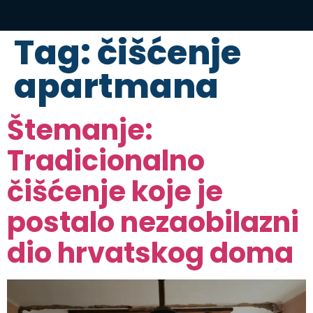
Tag:
čišćenje
apartmana
Štemanje:
Tradicionalno
čišćenje koje je
postalo nezaobilazni
dio hrvatskog doma