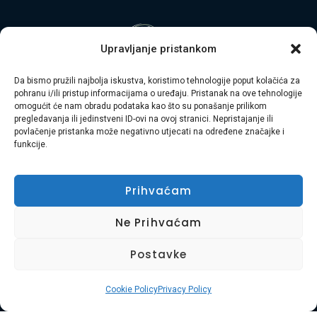
Upravljanje pristankom
Da bismo pružili najbolja iskustva, koristimo tehnologije poput kolačića za
pohranu i/ili pristup informacijama o uređaju. Pristanak na ove tehnologije
Naslovnica
O Nama
Naše Usluge
omogućit će nam obradu podataka kao što su ponašanje prilikom
pregledavanja ili jedinstveni ID-ovi na ovoj stranici. Nepristajanje ili
Kontakt
Uvjeti Korištenja
Kolačići
povlačenje pristanka može negativno utjecati na određene značajke i
funkcije.
© Copyright 2025. Widget D.o.o. Sva prava
pridržana.
Prihvaćam
Usluga Braća d.o.o. je obiteljska tvrtka s 8 godina
Ne Prihvaćam
iskustva u pružanju cjelovitih usluga selidbe, odvoza
Postavke
otpada, čišćenja i uređenja okoliša diljem
Primorsko-goranske županije i Istre. Naša misija je
Cookie Policy
Privacy Policy
vaša bezbrižnost i zadovoljstvo.