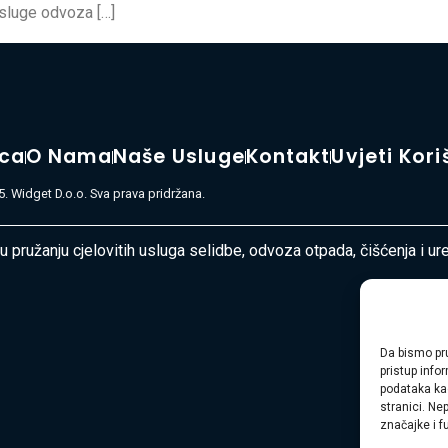
usluge odvoza […]
ica
O Nama
Naše Usluge
Kontakt
Uvjeti Kori
. Widget D.o.o. Sva prava pridržana.
 u pružanju cjelovitih usluga selidbe, odvoza otpada, čišćenja i u
Da bismo pru
pristup inf
podataka kao
stranici. Ne
značajke i f