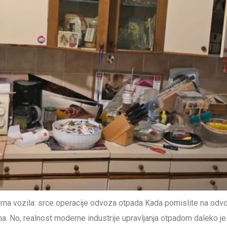
na vozila: srce operacije odvoza otpada Kada pomislite na odvo
 No, realnost moderne industrije upravljanja otpadom daleko je s