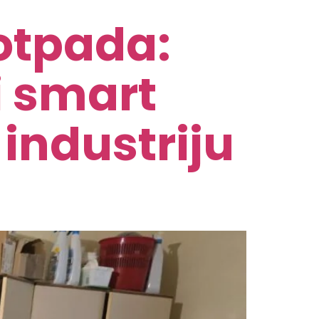
otpada:
 smart
 industriju