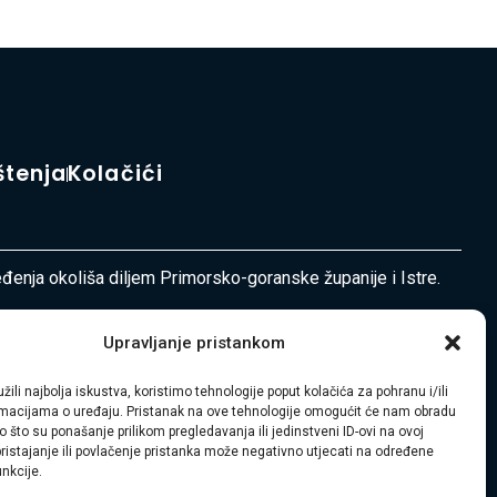
štenja
Kolačići
ređenja okoliša diljem Primorsko-goranske županije i Istre.
Upravljanje pristankom
žili najbolja iskustva, koristimo tehnologije poput kolačića za pohranu i/ili
ormacijama o uređaju. Pristanak na ove tehnologije omogućit će nam obradu
 što su ponašanje prilikom pregledavanja ili jedinstveni ID-ovi na ovoj
pristajanje ili povlačenje pristanka može negativno utjecati na određene
unkcije.