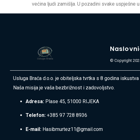
većina ljudi zamišlja. U pozadini svake uspješne 
Naslovn
© Copyright 2025
Usluga Braća d.o.o. je obiteljska tvrtka s 8 godina iskustva
Naša misija je vaša bezbrižnost i zadovoljstvo.
Adresa:
Plase 45, 51000 RIJEKA
Telefon:
+385 97 728 8936
E-mail:
Hasibmurtez11@gmail.com