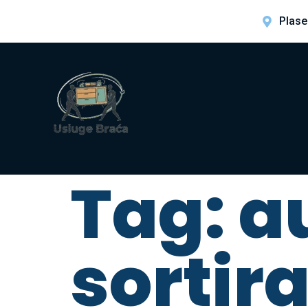
Plase
Tag:
a
sortir