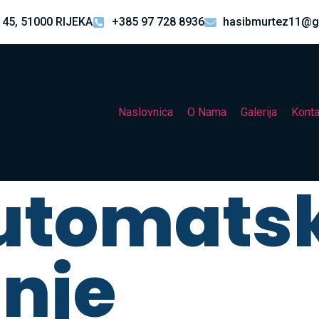
 45, 51000 RIJEKA
+385 97 728 8936
hasibmurtez11@g
Naslovnica
O Nama
Galerija
Konta
utomats
anje