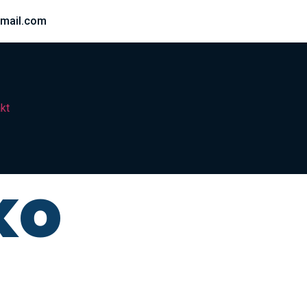
mail.com
kt
ko