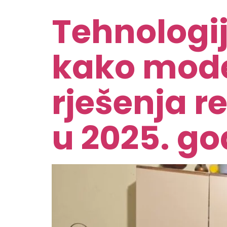
Tehnologij
kako mode
rješenja r
u 2025. go