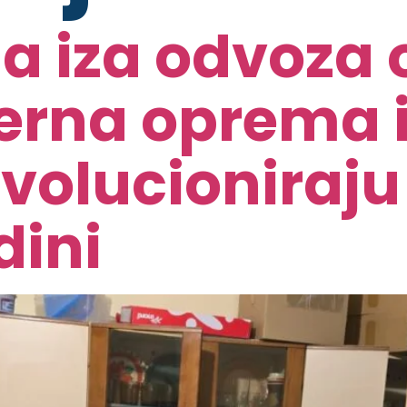
a iza odvoza 
rna oprema i
evolucioniraju
dini